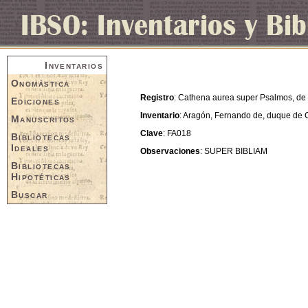
Inventarios
Onomástica
Registro
: Cathena aurea super Psalmos, de 
Ediciones
Inventario
: Aragón, Fernando de, duque de 
Manuscritos
Clave
: FA018
Bibliotecas
Ideales
Observaciones
: SUPER BIBLIAM
Bibliotecas
Hipotéticas
Buscar