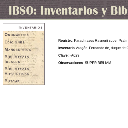
Inventarios
Onomástica
Registro
: Paraphrases Raynerii super Psalmo
Ediciones
Inventario
: Aragón, Fernando de, duque de 
Manuscritos
Clave
: FA029
Bibliotecas
Ideales
Observaciones
: SUPER BIBLIAM
Bibliotecas
Hipotéticas
Buscar