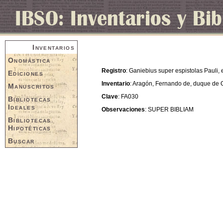
Inventarios
Onomástica
Registro
: Ganiebius super espistolas Pauli,
Ediciones
Inventario
: Aragón, Fernando de, duque de 
Manuscritos
Clave
: FA030
Bibliotecas
Ideales
Observaciones
: SUPER BIBLIAM
Bibliotecas
Hipotéticas
Buscar