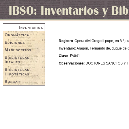
Inventarios
Onomástica
Registro
: Opera divi Gregorii pape, en 8.º, 
Ediciones
Inventario
: Aragón, Fernando de, duque de 
Manuscritos
Clave
: FA041
Bibliotecas
Ideales
Observaciones
: DOCTORES SANCTOS Y 
Bibliotecas
Hipotéticas
Buscar