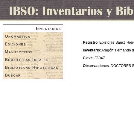
Inventarios
Onomástica
Registro
: Epístolae Sancti Hie
Ediciones
Inventario
: Aragón, Fernando d
Manuscritos
Clave
: FA047
Bibliotecas Ideales
Observaciones
: DOCTORES 
Bibliotecas Hipotéticas
Buscar