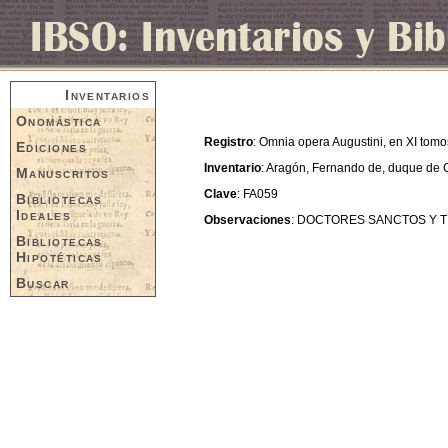
Inventarios
Onomástica
Registro
: Omnia opera Augustini, en XI tomo
Ediciones
Inventario
: Aragón, Fernando de, duque de 
Manuscritos
Clave
: FA059
Bibliotecas
Ideales
Observaciones
: DOCTORES SANCTOS Y 
Bibliotecas
Hipotéticas
Buscar