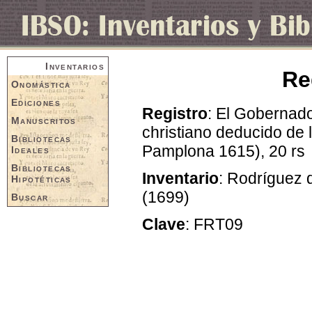
Inventarios
Re
Onomástica
Ediciones
Registro
: El Gobernado
Manuscritos
christiano deducido de
Bibliotecas
Pamplona 1615), 20 rs
Ideales
Bibliotecas
Inventario
: Rodríguez d
Hipotéticas
(1699)
Buscar
Clave
: FRT09