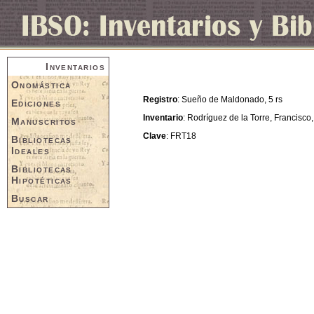
Inventarios
Onomástica
Registro
: Sueño de Maldonado, 5 rs
Ediciones
Inventario
: Rodríguez de la Torre, Francisco,
Manuscritos
Clave
: FRT18
Bibliotecas
Ideales
Bibliotecas
Hipotéticas
Buscar