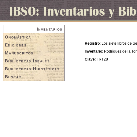
Inventarios
Onomástica
Registro
: Los siete libros de S
Ediciones
Inventario
: Rodríguez de la Tor
Manuscritos
Clave
: FRT28
Bibliotecas Ideales
Bibliotecas Hipotéticas
Buscar