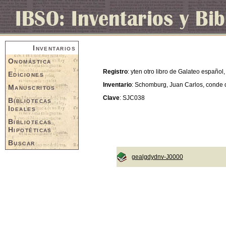
Inventarios
Onomástica
Registro
: yten otro libro de Galateo español, 
Ediciones
Inventario
: Schomburg, Juan Carlos, conde
Manuscritos
Clave
: SJC038
Bibliotecas
Ideales
Bibliotecas
Hipotéticas
Buscar
gealgdydnv-J0000