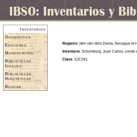
Inventarios
Onomástica
Registro
: yten otro libro Dania, Noruigue et 
Ediciones
Inventario
: Schomburg, Juan Carlos, conde
Manuscritos
Clave
: SJC041
Bibliotecas
Ideales
Bibliotecas
Hipotéticas
Buscar