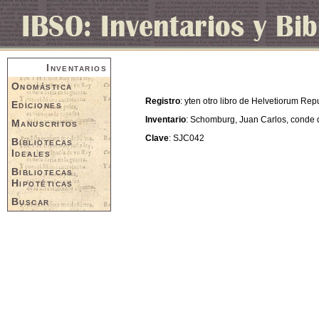
Inventarios
Onomástica
Registro
: yten otro libro de Helvetiorum Repu
Ediciones
Inventario
: Schomburg, Juan Carlos, conde
Manuscritos
Clave
: SJC042
Bibliotecas
Ideales
Bibliotecas
Hipotéticas
Buscar