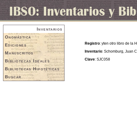
Inventarios
Onomástica
Registro
: yten otro libro de la
Ediciones
Inventario
: Schomburg, Juan C
Manuscritos
Clave
: SJC058
Bibliotecas Ideales
Bibliotecas Hipotéticas
Buscar