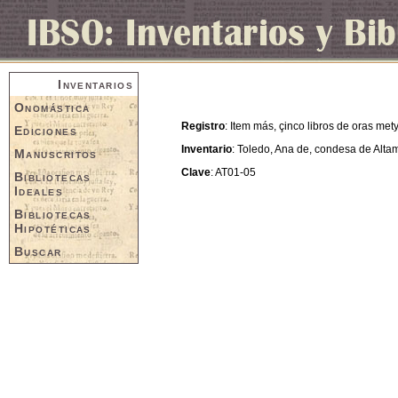
Inventarios
Onomástica
Registro
: Item más, çinco libros de oras met
Ediciones
Inventario
: Toledo, Ana de, condesa de Alta
Manuscritos
Clave
: AT01-05
Bibliotecas
Ideales
Bibliotecas
Hipotéticas
Buscar