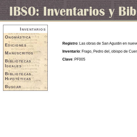
Inventarios
Onomástica
Registro
: Las obras de San Agustin en nue
Ediciones
Inventario
: Frago, Pedro del, obispo de Cue
Manuscritos
Clave
: PF005
Bibliotecas
Ideales
Bibliotecas
Hipotéticas
Buscar