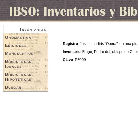
Inventarios
Onomástica
Registro
: Justini martiris "Opera", en una pi
Ediciones
Inventario
: Frago, Pedro del, obispo de Cue
Manuscritos
Clave
: PF009
Bibliotecas
Ideales
Bibliotecas
Hipotéticas
Buscar