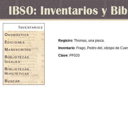
Inventarios
Onomástica
Registro
: Thomas, una pieza.
Ediciones
Inventario
: Frago, Pedro del, obispo de Cue
Manuscritos
Clave
: PF020
Bibliotecas
Ideales
Bibliotecas
Hipotéticas
Buscar