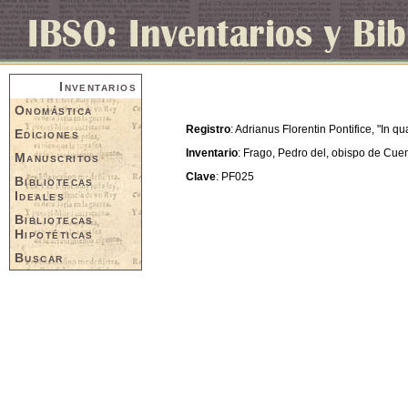
Inventarios
Onomástica
Registro
: Adrianus Florentin Pontifice, "In q
Ediciones
Inventario
: Frago, Pedro del, obispo de Cue
Manuscritos
Clave
: PF025
Bibliotecas
Ideales
Bibliotecas
Hipotéticas
Buscar