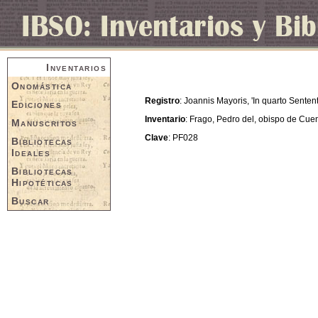
Inventarios
Onomástica
Registro
: Joannis Mayoris, 'In quarto Senten
Ediciones
Inventario
: Frago, Pedro del, obispo de Cue
Manuscritos
Clave
: PF028
Bibliotecas
Ideales
Bibliotecas
Hipotéticas
Buscar