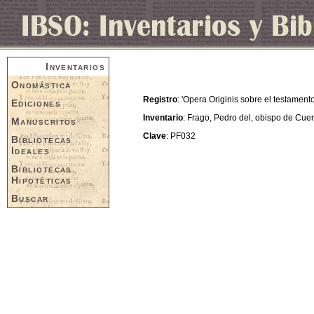
Inventarios
Onomástica
Registro
: 'Opera Originis sobre el testament
Ediciones
Inventario
: Frago, Pedro del, obispo de Cue
Manuscritos
Clave
: PF032
Bibliotecas
Ideales
Bibliotecas
Hipotéticas
Buscar