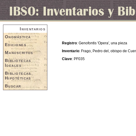
Inventarios
Onomástica
Registro
: Genofontis 'Opera', una pieza
Ediciones
Inventario
: Frago, Pedro del, obispo de Cue
Manuscritos
Clave
: PF035
Bibliotecas
Ideales
Bibliotecas
Hipotéticas
Buscar