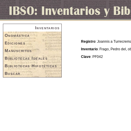
Inventarios
Onomástica
Registro
: Joannis a Turrecrema
Ediciones
Inventario
: Frago, Pedro del, 
Manuscritos
Clave
: PF042
Bibliotecas Ideales
Bibliotecas Hipotéticas
Buscar