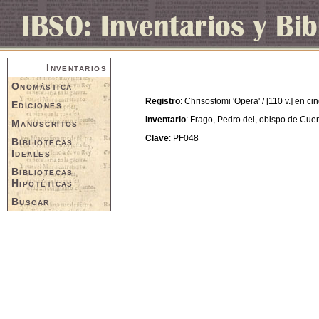
Inventarios
Onomástica
Registro
: Chrisostomi 'Opera' / [110 v.] en ci
Ediciones
Inventario
: Frago, Pedro del, obispo de Cue
Manuscritos
Clave
: PF048
Bibliotecas
Ideales
Bibliotecas
Hipotéticas
Buscar