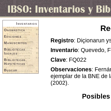
Inventarios
Re
Onomástica
Ediciones
Registro
: Diçionarun ys
Manuscritos
Inventario
: Quevedo, F
Bibliotecas
Ideales
Clave
: FQ022
Bibliotecas
Hipotéticas
Observaciones
: Ferná
Buscar
ejemplar de la BNE de 
(2002).
Posibles