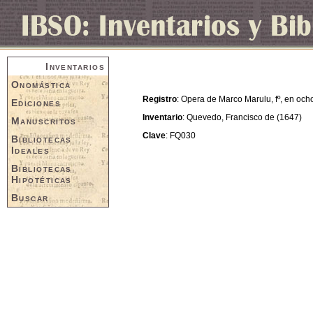
Inventarios
Onomástica
Registro
: Opera de Marco Marulu, fº, en och
Ediciones
Inventario
: Quevedo, Francisco de (1647)
Manuscritos
Clave
: FQ030
Bibliotecas
Ideales
Bibliotecas
Hipotéticas
Buscar