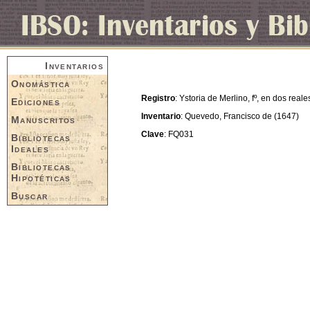
Inventarios
Onomástica
Registro
: Ystoria de Merlino, fº, en dos reale
Ediciones
Inventario
: Quevedo, Francisco de (1647)
Manuscritos
Clave
: FQ031
Bibliotecas
Ideales
Bibliotecas
Hipotéticas
Buscar