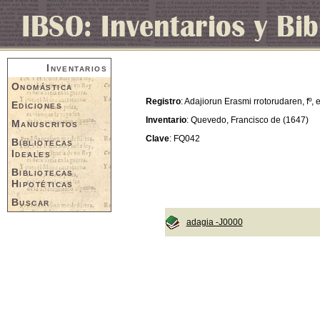
Inventarios
Onomástica
Registro
: Adajiorun Erasmi rrotorudaren, fº, 
Ediciones
Inventario
: Quevedo, Francisco de (1647)
Manuscritos
Clave
: FQ042
Bibliotecas
Ideales
Bibliotecas
Hipotéticas
Buscar
adagia -J0000