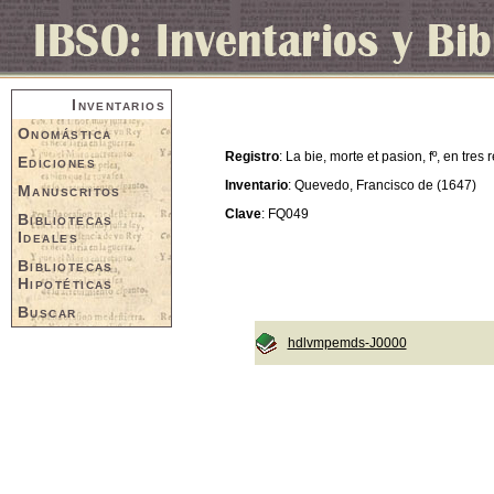
Inventarios
Onomástica
Registro
: La bie, morte et pasion, fº, en tres 
Ediciones
Inventario
: Quevedo, Francisco de (1647)
Manuscritos
Clave
: FQ049
Bibliotecas
Ideales
Bibliotecas
Hipotéticas
Buscar
hdlvmpemds-J0000