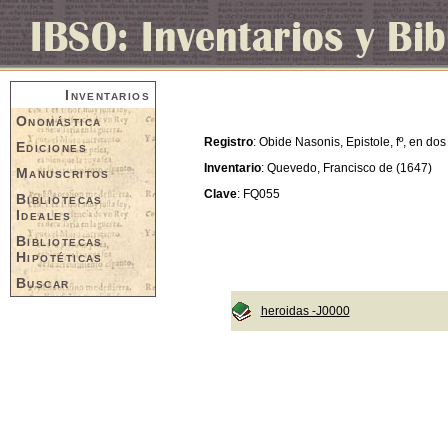
Inventarios
Onomástica
Registro
: Obide Nasonis, Epistole, fº, en dos
Ediciones
Inventario
: Quevedo, Francisco de (1647)
Manuscritos
Clave
: FQ055
Bibliotecas
Ideales
Bibliotecas
Hipotéticas
Buscar
heroidas -J0000