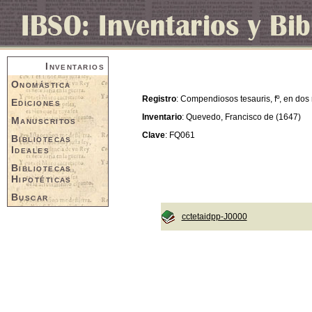
Inventarios
Onomástica
Registro
: Compendiosos tesauris, fº, en dos
Ediciones
Inventario
: Quevedo, Francisco de (1647)
Manuscritos
Clave
: FQ061
Bibliotecas
Ideales
Bibliotecas
Hipotéticas
Buscar
cctetaidpp-J0000