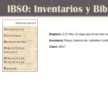
Inventarios
Onomástica
Registro
: [17] Yten, el viaje que el rey hizo 
Ediciones
Inventario
: Rojas, Antonio de, caballero cris
Manuscritos
Clave
: AR17
Bibliotecas
Ideales
Bibliotecas
Hipotéticas
Buscar