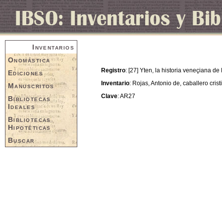
Inventarios
Onomástica
Registro
: [27] Yten, la historia veneçiana d
Ediciones
Inventario
: Rojas, Antonio de, caballero cris
Manuscritos
Clave
: AR27
Bibliotecas
Ideales
Bibliotecas
Hipotéticas
Buscar