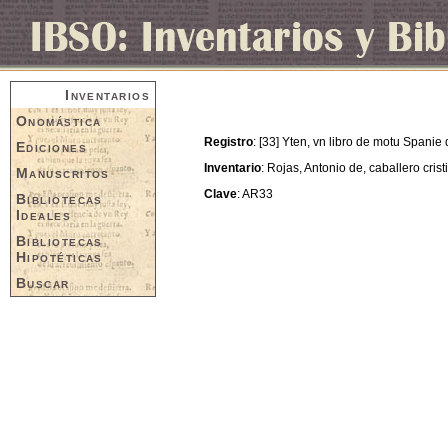
Inventarios
Onomástica
Registro
: [33] Yten, vn libro de motu Spani
Ediciones
Inventario
: Rojas, Antonio de, caballero cris
Manuscritos
Clave
: AR33
Bibliotecas
Ideales
Bibliotecas
Hipotéticas
Buscar