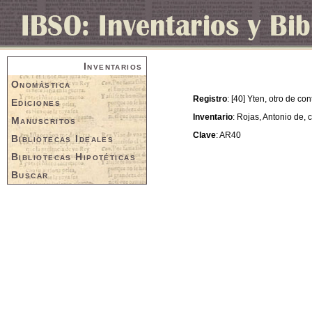
Inventarios
Onomástica
Registro
: [40] Yten, otro de c
Ediciones
Inventario
: Rojas, Antonio de, 
Manuscritos
Clave
: AR40
Bibliotecas Ideales
Bibliotecas Hipotéticas
Buscar