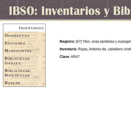
Inventarios
Onomástica
Registro
: [47] Yten, vnas epístolas y evang
Ediciones
Inventario
: Rojas, Antonio de, caballero cris
Manuscritos
Clave
: AR47
Bibliotecas
Ideales
Bibliotecas
Hipotéticas
Buscar