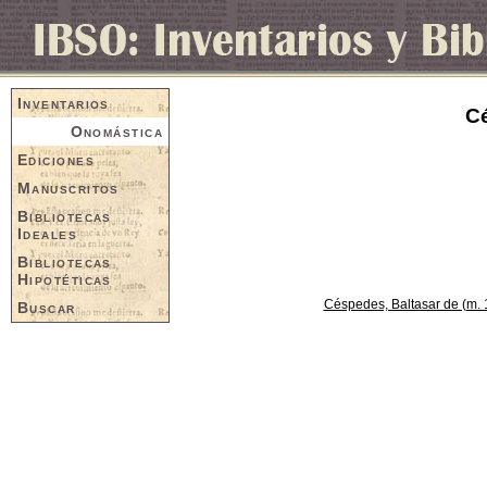
Inventarios
Cé
Onomástica
Ediciones
Manuscritos
Bibliotecas
Ideales
Bibliotecas
Hipotéticas
Céspedes, Baltasar de (m. 
Buscar