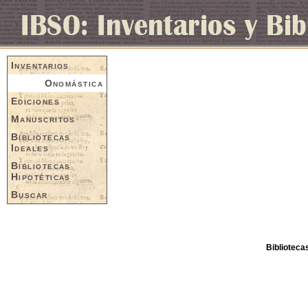
Inventarios
Onomástica
Ediciones
Manuscritos
Bibliotecas
Ideales
Bibliotecas
Hipotéticas
Buscar
Biblioteca