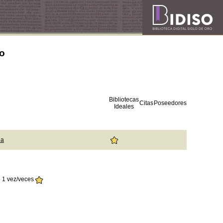
io
Bibliotecas
Citas
Poseedores
Ideales
ia
 1 vez/veces