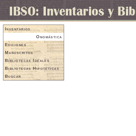
Inventarios
Onomástica
Ediciones
Manuscritos
Bibliotecas Ideales
Bibliotecas Hipotéticas
Buscar