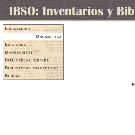
Inventarios
Onomástica
Ediciones
Manuscritos
Bibliotecas Ideales
Bibliotecas Hipotéticas
Buscar
P