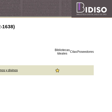
2-1638)
Bibliotecas
Citas
Poseedores
Ideales
nos y divinos