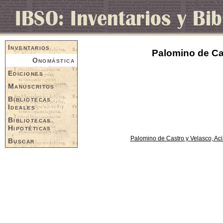
Inventarios
Palomino de Cas
Onomástica
Ediciones
Manuscritos
Bibliotecas
Ideales
Bibliotecas
Hipotéticas
Palomino de Castro y Velasco, Aci
Buscar