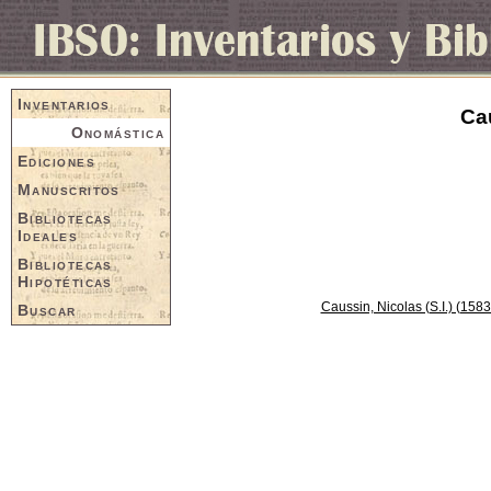
Inventarios
Cau
Onomástica
Ediciones
Manuscritos
Bibliotecas
Ideales
Bibliotecas
Hipotéticas
Caussin, Nicolas (S.I.) (158
Buscar