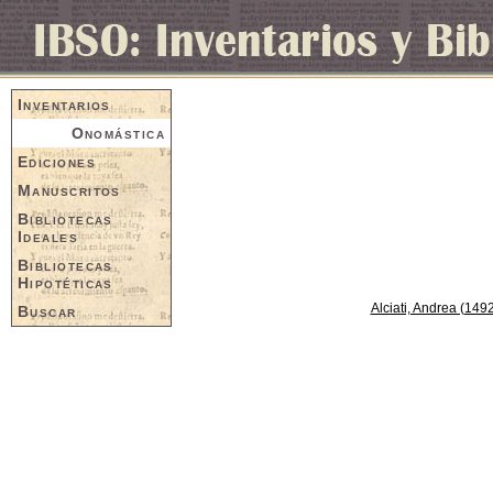
Inventarios
Onomástica
Ediciones
Manuscritos
Bibliotecas
Ideales
Bibliotecas
Hipotéticas
Alciati, Andrea (149
Buscar