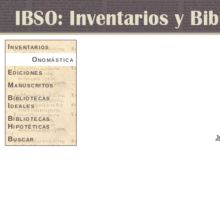
Inventarios
Onomástica
Ediciones
Manuscritos
Bibliotecas
Ideales
Bibliotecas
Hipotéticas
J
Buscar