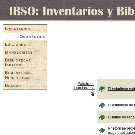
Inventarios
Onomástica
Ediciones
Manuscritos
Bibliotecas
Ideales
Bibliotecas
Hipotéticas
Palmireno,
Buscar
Juan Lorenzo
El estudioso co
El estudioso de 
El latino de repe
Rhetoricae prol
excipiebat aute