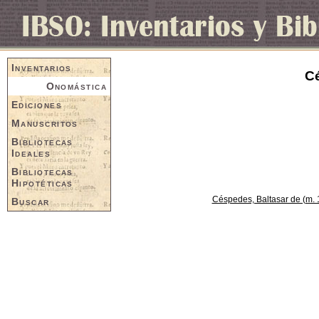
Inventarios
Cé
Onomástica
Ediciones
Manuscritos
Bibliotecas
Ideales
Bibliotecas
Hipotéticas
Céspedes, Baltasar de (m. 
Buscar