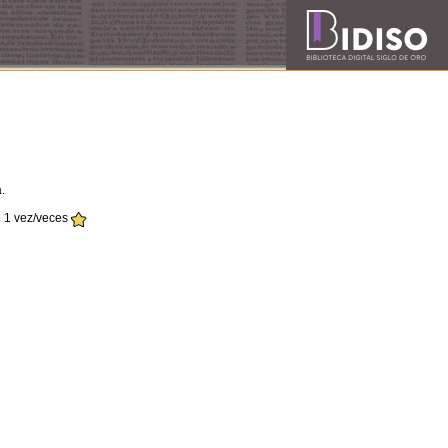
a.
 1 vez/veces