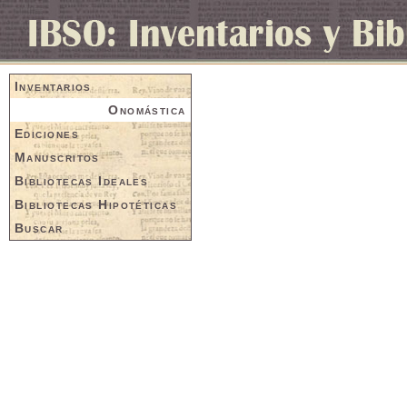
Inventarios
Onomástica
Ediciones
Manuscritos
Bibliotecas Ideales
Bibliotecas Hipotéticas
Buscar