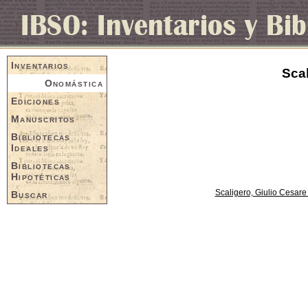
Inventarios
Scal
Onomástica
Ediciones
Manuscritos
Bibliotecas
Ideales
Bibliotecas
Hipotéticas
Scaligero, Giulio Cesar
Buscar