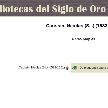
Caussin, Nicolas (S.I.) (158
Obras propias
Caussin, Nicolas (S.I.) (1583-1651)
De eloquentia sacra 