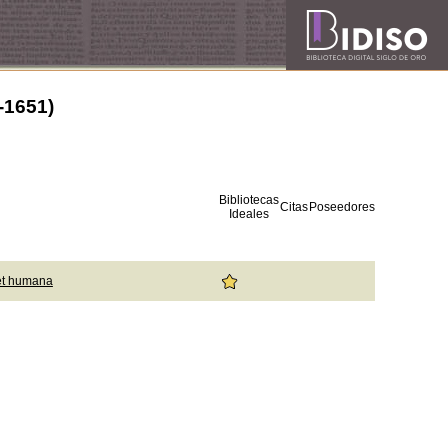
3-1651)
Bibliotecas
Citas
Poseedores
Ideales
et humana