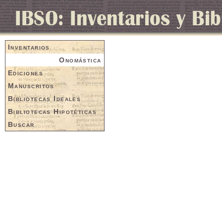
Inventarios
Onomástica
Ediciones
Manuscritos
Bibliotecas Ideales
Bibliotecas Hipotéticas
Buscar