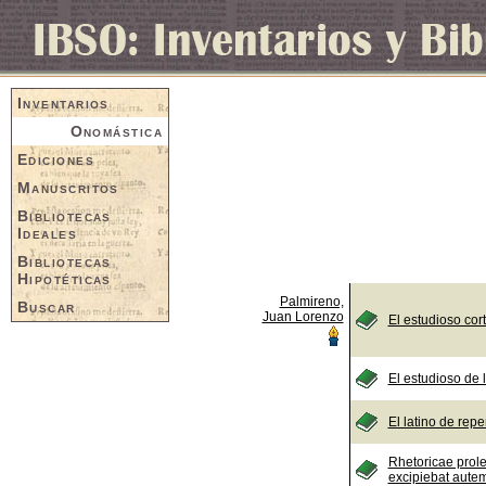
Inventarios
Onomástica
Ediciones
Manuscritos
Bibliotecas
Ideales
Bibliotecas
Hipotéticas
Palmireno,
Buscar
Juan Lorenzo
El estudioso co
El estudioso de 
El latino de repe
Rhetoricae prol
excipiebat aute