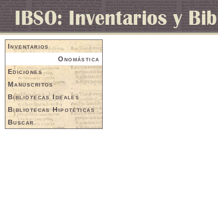
Inventarios
Onomástica
Ediciones
Manuscritos
Bibliotecas Ideales
Bibliotecas Hipotéticas
Buscar