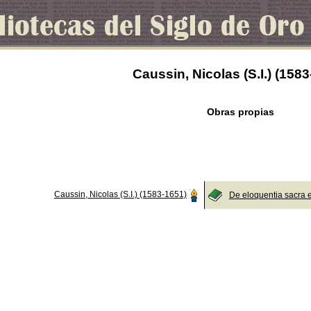
Caussin, Nicolas (S.I.) (158
Obras propias
Caussin, Nicolas (S.I.) (1583-1651)
De eloquentia sacra 