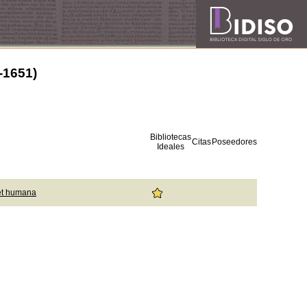
3-1651)
Bibliotecas
Citas
Poseedores
Ideales
et humana